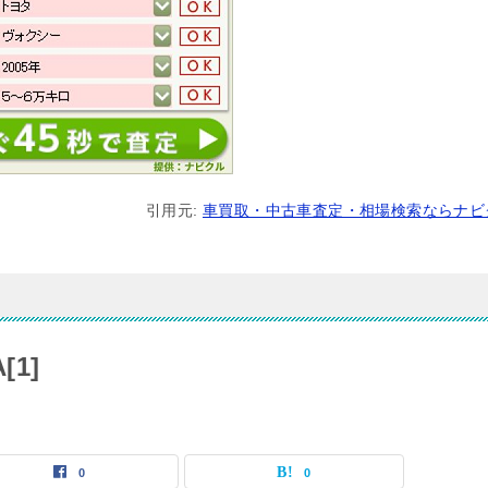
引用元:
車買取・中古車査定・相場検索ならナビ
[1]
0
0