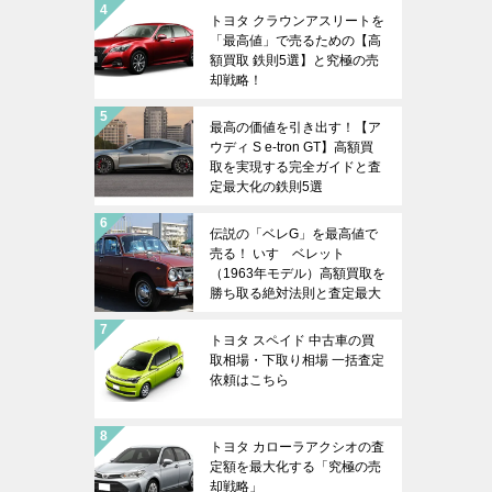
トヨタ クラウンアスリートを
「最高値」で売るための【高
額買取 鉄則5選】と究極の売
却戦略！
最高の価値を引き出す！【ア
ウディ S e-tron GT】高額買
取を実現する完全ガイドと査
定最大化の鉄則5選
伝説の「ベレG」を最高値で
売る！ いすゞベレット
（1963年モデル）高額買取を
勝ち取る絶対法則と査定最大
化戦略
トヨタ スペイド 中古車の買
取相場・下取り相場 一括査定
依頼はこちら
トヨタ カローラアクシオの査
定額を最大化する「究極の売
却戦略」