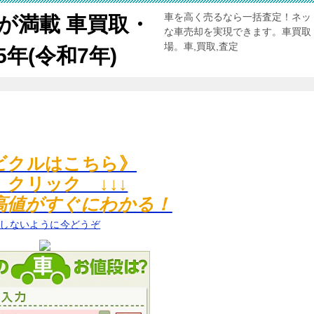
車を高く売るなら一括査定！ネッ
が満載 車買取・
な車売却を実現できます。車買取
場。車,買取,査定
年(令和7年)
ビクルはこちら》
↓ クリック ↓↓↓
高値がすぐにわかる！
しないように今どうぞ