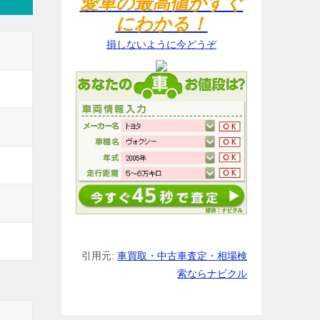
愛車の最高値がすぐ
にわかる！
損しないように今どうぞ
引用元:
車買取・中古車査定・相場検
索ならナビクル