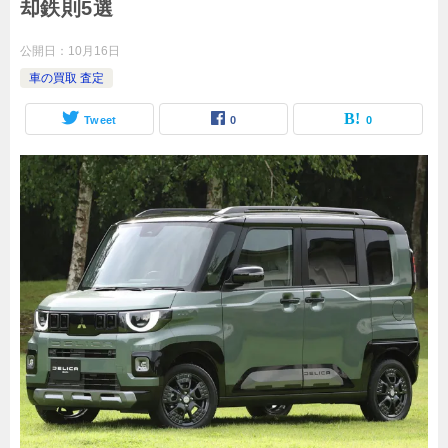
却鉄則5選
公開日：
10月16日
車の買取 査定
Tweet
0
0