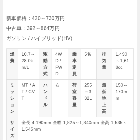
新車価格：
420～730
万円
中古車：392～864万円
ガソリン / ハイブリッド(HV)
燃
10.7～
駆
4W
乗
5名
排
1,490
費
28.0k
動
D /
車
気
～1,61
m/L
方
FW
定
量
8cc
式
D
員
ミ
MT / A
ハ
右
荷
255
最
150～
ッ
T / CV
ン
室
～3
低
170m
シ
T
ド
容
32L
地
m
ョ
ル
量
上
ン
高
サ
全長:4,190mm 全幅:1,825～1,840mm 全高:1,535～
イ
1,545mm
ズ