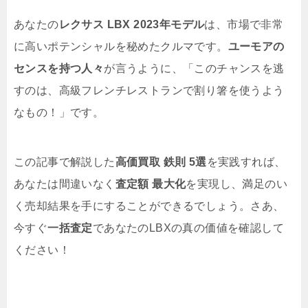
あなたの
レクサス LBX 2023年モデル
は、市場で非常
に高いポテンシャルを秘めたクルマです。
ユーモアの
センスを持つ人々
が言うように、「このチャンスを逃
すのは、高級フレンチレストランで割り箸を使うよう
なもの！」です。
この記事で解説した
高価買取 鉄則 5選
を実践すれば、
あなたは間違いなく
査定額 最大化
を実現し、満足のい
く売却結果を手にすることができるでしょう。さあ、
今すぐ
一括査定
であなたのLBXの真の価値を確認して
ください！