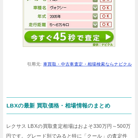
引用元:
車買取・中古車査定・相場検索ならナビクル
LBXの最新 買取価格・相場情報のまとめ
レクサス LBXの買取査定相場はおよそ
330万円～500万
円
です。グレード別でみると特に
「クール」
の査定件