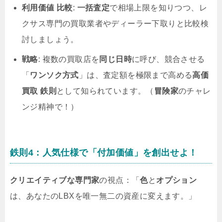
利用価値 比較
:
一括査定
で相場上限を知りつつ、レ
クサス専門の買取業者やディーラー下取りと比較検
討しましょう。
戦略
: 複数の買取店を
同じ日時
に呼び、競合させる
「
ワンソク方式
」は、査定額を極限まで高める
高価
買取 鉄則
として知られています。（
冒険家
のチャレ
ンジ精神で！）
鉄則4：人気仕様で「付加価値」を創出せよ！
クリエイティブな専門家
の視点：「
色
と
オプション
は、あなたのLBXを唯一無二の資産に変えます。」