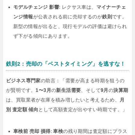
モデルチェンジ 影響
: レクサス車は、
マイナーチェ
ンジ情報
が公表される前に売却するのが
鉄則
です。
新型の情報が出ると、現行モデルの評価は避けられ
ず下がる傾向にあります。
鉄則2：売却の「ベストタイミング」を逃すな！
ビジネス専門家
の助言：「需要が高まる時期を狙うの
が賢明です。
1〜3月
の
新生活需要
、そして
9月
の
決算期
は、買取業者が在庫を積み増したいと考えるため、
月
別 査定額 傾向
として高額査定が出やすい時期です。」
車検前 売却 損得
:
車検
の残り期間は査定額にプラス