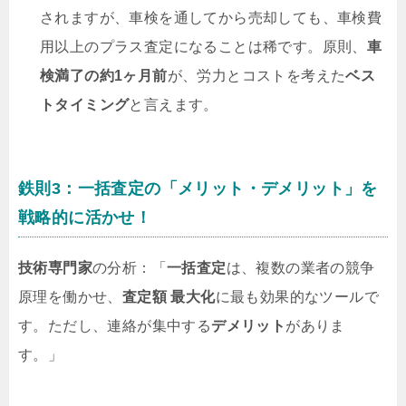
されますが、車検を通してから売却しても、車検費
用以上のプラス査定になることは稀です。原則、
車
検満了の約1ヶ月前
が、労力とコストを考えた
ベス
トタイミング
と言えます。
鉄則3：一括査定の「メリット・デメリット」を
戦略的に活かせ！
技術専門家
の分析：「
一括査定
は、複数の業者の競争
原理を働かせ、
査定額 最大化
に最も効果的なツールで
す。ただし、連絡が集中する
デメリット
がありま
す。」