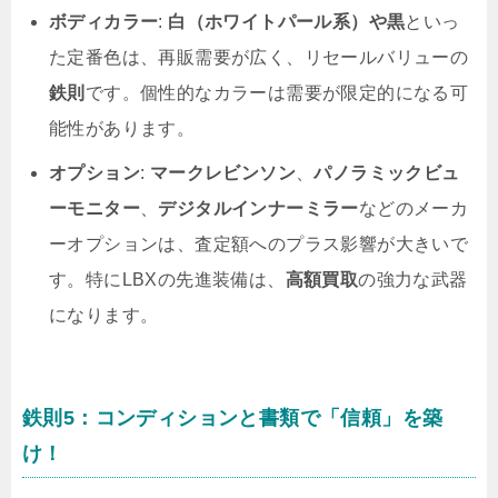
ボディカラー
:
白（ホワイトパール系）や黒
といっ
た定番色は、再販需要が広く、リセールバリューの
鉄則
です。個性的なカラーは需要が限定的になる可
能性があります。
オプション
:
マークレビンソン
、
パノラミックビュ
ーモニター
、
デジタルインナーミラー
などのメーカ
ーオプションは、査定額へのプラス影響が大きいで
す。特にLBXの先進装備は、
高額買取
の強力な武器
になります。
鉄則5：コンディションと書類で「信頼」を築
け！