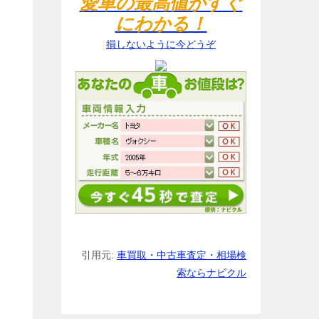
愛車の最高値がすぐ
にわかる！
損しないように今どうぞ
引用元:
車買取・中古車査定・相場検
索ならナビクル