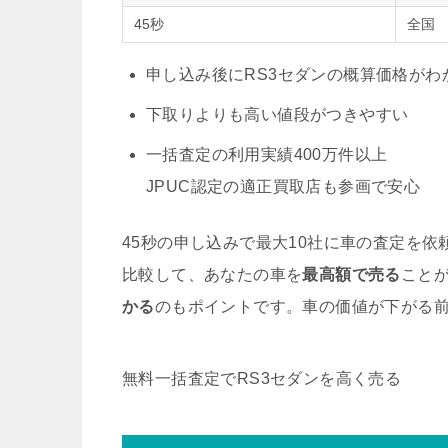
45秒
全国
申し込み後にRS3セダンの概算価格がわ
下取りよりも高い値段がつきやすい
一括査定の利用実績400万件以上
JPUC認定の適正買取店も参画で安心
45秒の申し込みで最大10社に車の査定を
比較して、あなたの車を
最高額で売る
こと
かる
のもポイントです。車の価値が下がる
無料
一括査定でRS3セダンを高く売る