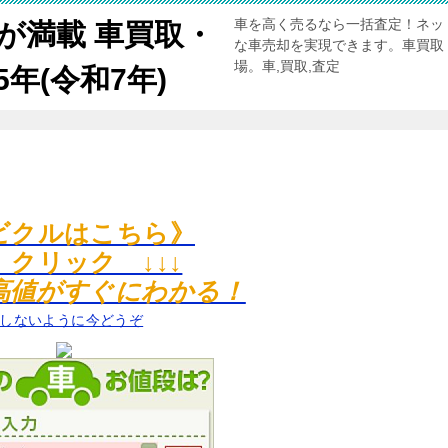
車を高く売るなら一括査定！ネッ
が満載 車買取・
な車売却を実現できます。車買取
場。車,買取,査定
年(令和7年)
ビクルはこちら》
↓ クリック ↓↓↓
高値がすぐにわかる！
しないように今どうぞ