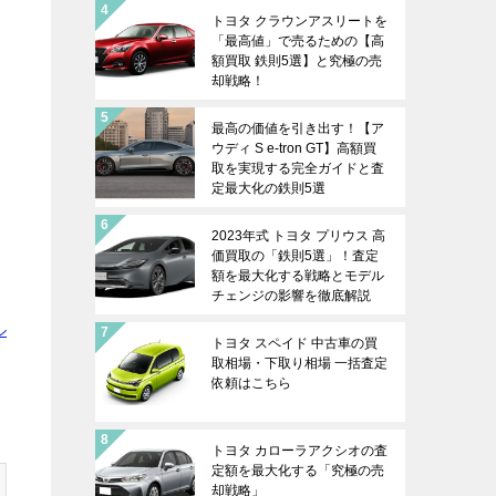
トヨタ クラウンアスリートを
「最高値」で売るための【高
額買取 鉄則5選】と究極の売
却戦略！
最高の価値を引き出す！【ア
ウディ S e-tron GT】高額買
取を実現する完全ガイドと査
定最大化の鉄則5選
2023年式 トヨタ プリウス 高
価買取の「鉄則5選」！査定
額を最大化する戦略とモデル
チェンジの影響を徹底解説
ル
トヨタ スペイド 中古車の買
取相場・下取り相場 一括査定
依頼はこちら
トヨタ カローラアクシオの査
定額を最大化する「究極の売
却戦略」