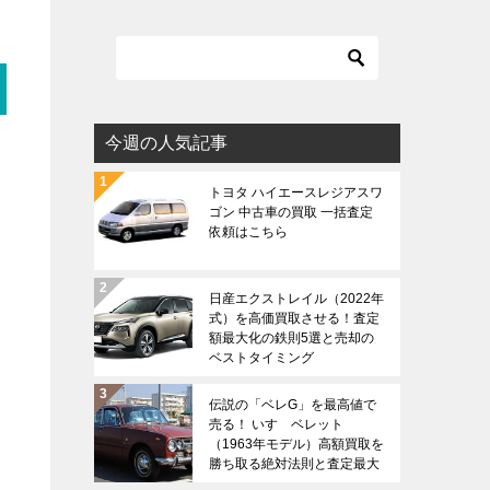
今週の人気記事
トヨタ ハイエースレジアスワ
ゴン 中古車の買取 一括査定
依頼はこちら
日産エクストレイル（2022年
式）を高価買取させる！査定
額最大化の鉄則5選と売却の
ベストタイミング
伝説の「ベレG」を最高値で
売る！ いすゞベレット
（1963年モデル）高額買取を
勝ち取る絶対法則と査定最大
化戦略