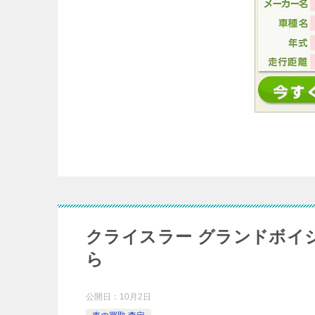
クライスラー グランドボイ
ら
公開日：
10月2日