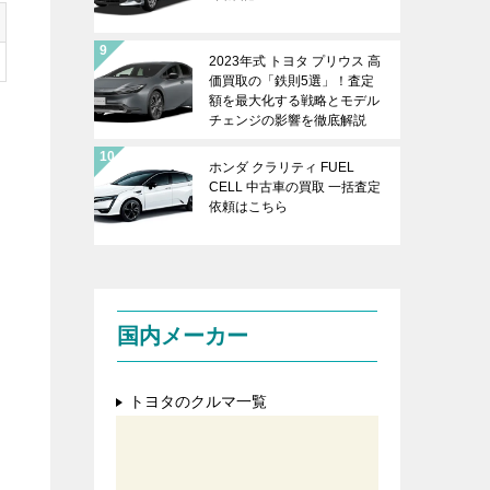
2023年式 トヨタ プリウス 高
価買取の「鉄則5選」！査定
額を最大化する戦略とモデル
チェンジの影響を徹底解説
ホンダ クラリティ FUEL
CELL 中古車の買取 一括査定
依頼はこちら
を
国内メーカー
トヨタのクルマ一覧