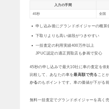
入力の手間
45秒
全国
申し込み後にグランドボイジャーの概算
下取りよりも高い値段がつきやすい
一括査定の利用実績400万件以上
JPUC認定の適正買取店も参画で安心
45秒の申し込みで最大10社に車の査定を
比較して、あなたの車を
最高額で売る
こと
かる
のもポイントです。車の価値が下がる
無料
一括査定でグランドボイジャーを高く