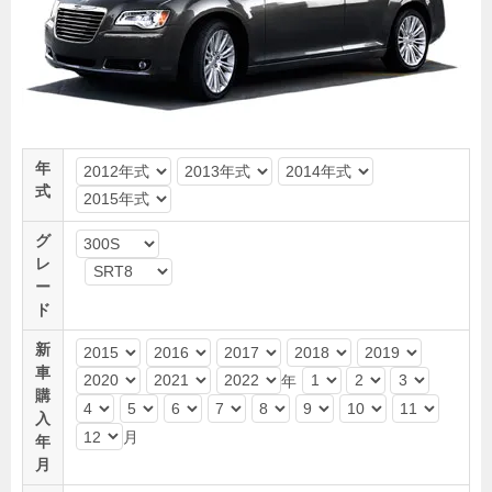
年
式
グ
レ
ー
ド
新
車
年
購
入
月
年
月