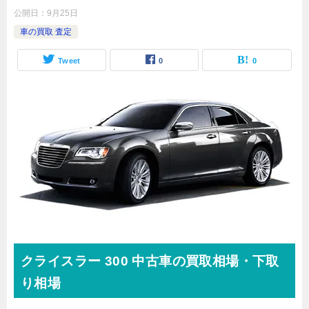
公開日：
9月25日
車の買取 査定
Tweet
0
0
クライスラー
300 中古車
の買取相場・下取
り相場