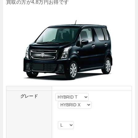
買取
の方が
4.8万円
お得です
グレード