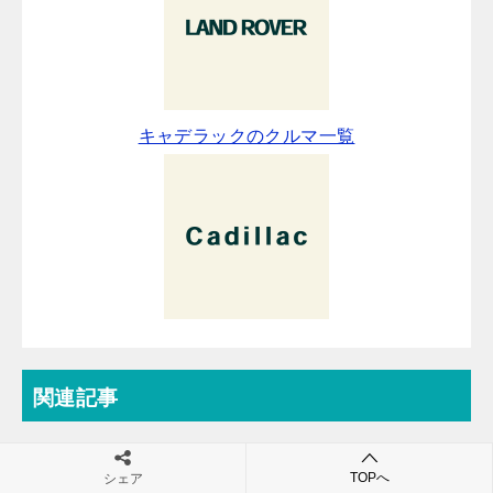
キャデラックのクルマ一覧
関連記事
ホンダ アコード 中古車の買取相場・下取り相場 一
TOPへ
シェア
括査定依頼はこちら