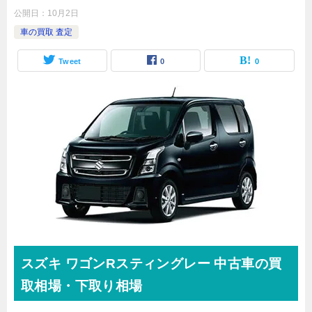
公開日：
10月2日
車の買取 査定
Tweet
0
0
スズキ
ワゴンRスティングレー 中古車の買
取
相場・下取り相場