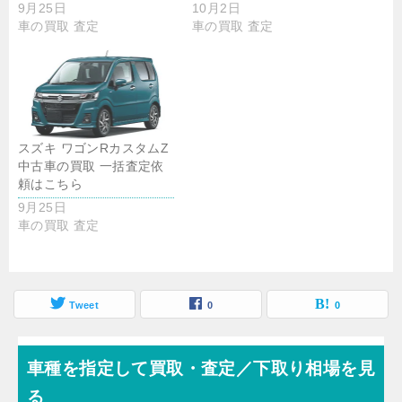
9月25日
10月2日
車の買取 査定
車の買取 査定
スズキ ワゴンRカスタムZ
中古車の買取 一括査定依
頼はこちら
9月25日
車の買取 査定
Tweet
0
0
車種を指定して買取・査定／下取り相場を見
る