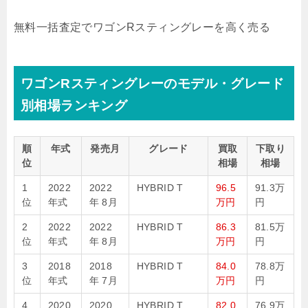
無料
一括査定でワゴンRスティングレーを高く売る
ワゴンRスティングレーのモデル・グレード
別相場ランキング
順
年式
発売月
グレード
買取
下取り
位
相場
相場
1
2022
2022
HYBRID T
96.5
91.3万
位
年式
年 8月
万円
円
2
2022
2022
HYBRID T
86.3
81.5万
位
年式
年 8月
万円
円
3
2018
2018
HYBRID T
84.0
78.8万
位
年式
年 7月
万円
円
4
2020
2020
HYBRID T
82.0
76.9万