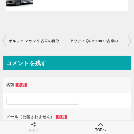
投
ポルシェ マカン 中古車の買取 一括査定依頼はこちら
アウディ Q4 e-tron 中古車の買取相場・下取り相場 一括査定依頼はこちら
稿
ナ
コメントを残す
ビ
ゲ
名前
必須
ー
シ
ョ
ン
メール（公開されません）
必須
TOPへ
シェア