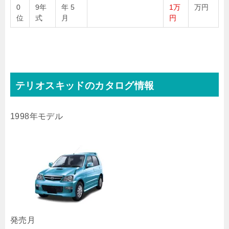
0
9年
年 5
1万
万円
位
式
月
円
テリオスキッドのカタログ情報
1998年モデル
発売月