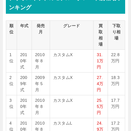
ンキング
順
年式
発売
グレード
買
下取
位
月
取
り相
相
場
場
1
201
2010
カスタムX
31.
22.8
位
0年
年 8
1万
万円
式
月
円
2
200
2009
カスタムX
27.
18.3
位
9年
年 5
4万
万円
式
月
円
3
201
2010
カスタムX
25.
17.7
位
0年
年 8
5万
万円
式
月
円
4
201
2010
カスタムL
24.
17.2
位
0年
年 8
9万
万円