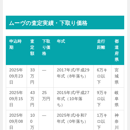
ムーヴの査定実績・下取り価格
申込時
査
下取
年式
走行
都
期
定
り価
距離
道
額
格
府
県
2025年
33
—
2017年式/平成29
6万キ
宮
09月23
万
年式（8年落ち）
ロ以
城
日
円
下
県
2025年
43
25
2015年式/平成27
9万キ
岐
09月15
万
万円
年式（10年落
ロ以
阜
日
円
ち）
下
県
2025年
10
—
2025年式/令和7
1万キ
神
09月08
0
年式（0年落ち）
ロ以
奈
日
万
下
川