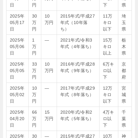
日
円
下
県
2025年
30
10
2015年式/平成27
11万
埼
05月17
万
万円
年式（10年落
キロ
玉
日
円
ち）
以下
県
2025年
1
—
2021年式/令和3
15万
栃
05月06
万
年式（4年落ち）
キロ
木
日
円
以上
県
2025年
33
10
2016年式/平成28
6万キ
京
05月05
万
万円
年式（9年落ち）
ロ以
都
日
円
下
府
2025年
10
—
2017年式/平成29
12万
宮
05月02
万
年式（8年落ち）
キロ
城
日
円
以下
県
2025年
66
15
2020年式/令和2
4万キ
千
04月20
万
万円
年式（5年落ち）
ロ以
葉
日
円
下
県
2025年
30
—
2015年式/平成27
10万
神