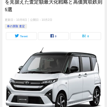
を見据えた査定額最大化戦略と高価買取鉄則
5選
更新日：
10月8日
公開日：
10月2日
車の買取 査定
Tweet
0
0