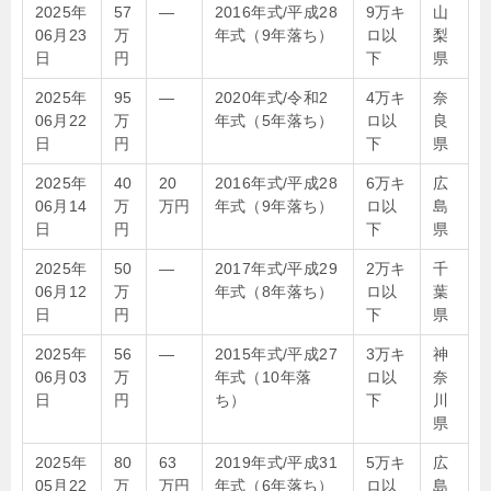
2025年
57
—
2016年式/平成28
9万キ
山
06月23
万
年式（9年落ち）
ロ以
梨
日
円
下
県
2025年
95
—
2020年式/令和2
4万キ
奈
06月22
万
年式（5年落ち）
ロ以
良
日
円
下
県
2025年
40
20
2016年式/平成28
6万キ
広
06月14
万
万円
年式（9年落ち）
ロ以
島
日
円
下
県
2025年
50
—
2017年式/平成29
2万キ
千
06月12
万
年式（8年落ち）
ロ以
葉
日
円
下
県
2025年
56
—
2015年式/平成27
3万キ
神
06月03
万
年式（10年落
ロ以
奈
日
円
ち）
下
川
県
2025年
80
63
2019年式/平成31
5万キ
広
05月22
万
万円
年式（6年落ち）
ロ以
島