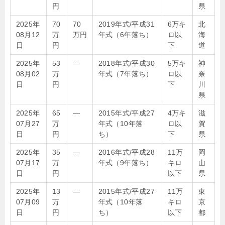
円
県
2025年
70
70
2019年式/平成31
6万キ
北
08月12
万
万円
年式（6年落ち）
ロ以
海
日
円
下
道
2025年
53
—
2018年式/平成30
5万キ
神
08月02
万
年式（7年落ち）
ロ以
奈
日
円
下
川
県
2025年
65
—
2015年式/平成27
4万キ
滋
07月27
万
年式（10年落
ロ以
賀
日
円
ち）
下
県
2025年
35
—
2016年式/平成28
11万
岡
07月17
万
年式（9年落ち）
キロ
山
日
円
以下
県
2025年
13
—
2015年式/平成27
11万
東
07月09
万
年式（10年落
キロ
京
日
円
ち）
以下
都