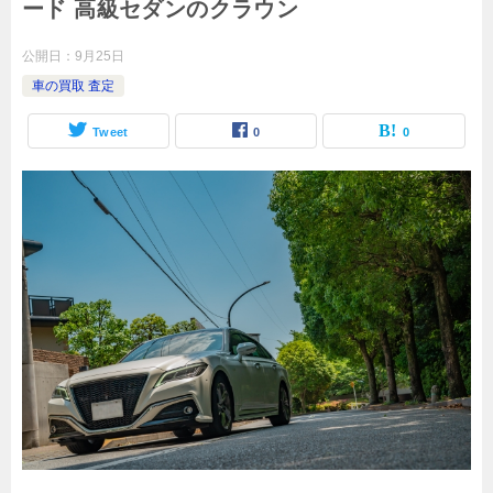
ード 高級セダンのクラウン
公開日：
9月25日
車の買取 査定
Tweet
0
0