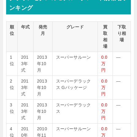
ンキング
順
年式
発売
グレード
買
下取
位
月
取
り相
相
場
場
1
201
2013
スーパーサルーン
0.0
—
位
3年
年10
万
式
月
円
2
201
2013
スーパーデラック
0.0
—
位
3年
年10
ス Gパッケージ
万
式
月
円
3
201
2013
スーパーデラック
0.0
—
位
3年
年10
ス
万
式
月
円
4
201
2010
スーパーサルーン
0.0
—
位
0年
年11
万