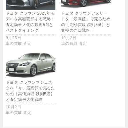
トヨタ クラウン 2023年モ
トヨタ クラウンアスリー
デルを高額売却する戦略！
トを「最高値」で売るため
査定額最大化の鉄則5選と
の【高額買取 鉄則5選】と
ベストタイミング
究極の売却戦略！
9月25日
10月2日
車の買取 査定
車の買取 査定
トヨタ クラウンマジェス
タを「今」最高額で売るた
めの【高価買取 鉄則5選】
と査定額最大化戦略
10月2日
車の買取 査定