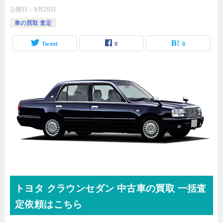
公開日：
9月25日
車の買取 査定
Tweet
0
0
トヨタ
クラウンセダン
中古車の買取 一括査
定依頼はこちら