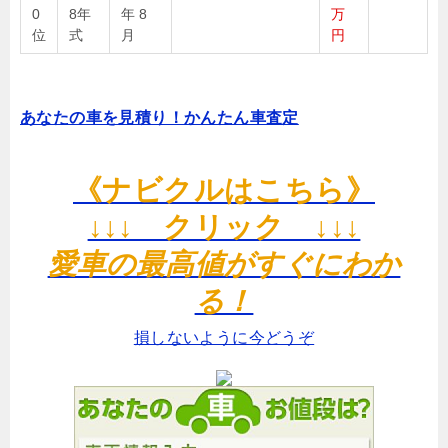
0
8年
年 8
万
位
式
月
円
あなたの車を見積り！かんたん車査定
《ナビクルはこちら》
↓↓↓ クリック ↓↓↓
愛車の最高値がすぐにわか
る！
損しないように今どうぞ