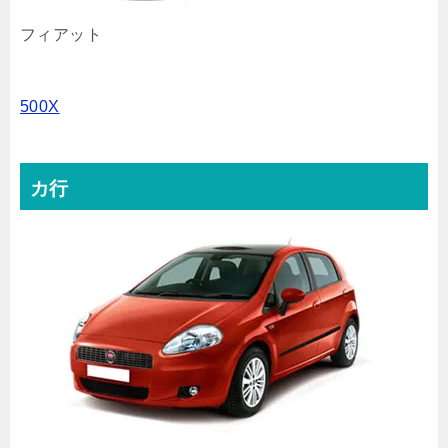
フィアット
500X
カ行