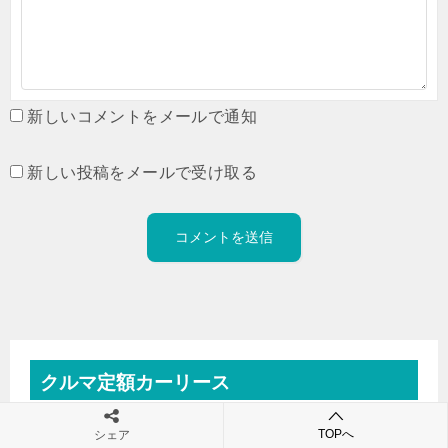
新しいコメントをメールで通知
新しい投稿をメールで受け取る
クルマ定額カーリース
TOPへ
国産・輸入車約300車種!月額1万円台からの新車サブスク!
シェア