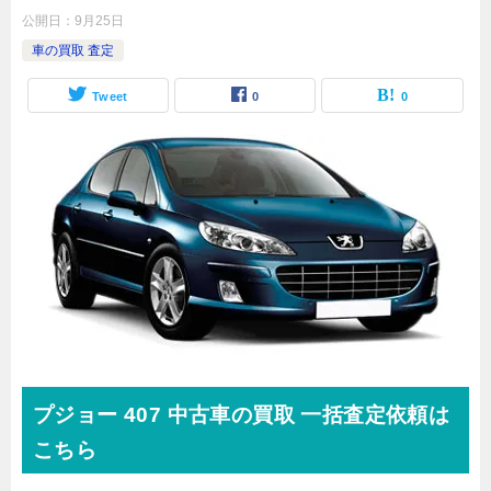
公開日：
9月25日
車の買取 査定
Tweet
0
0
プジョー
407
中古車の買取 一括査定依頼は
こちら