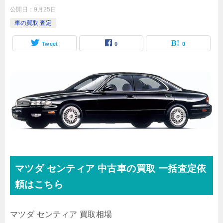
公開日：
9月25日
車の買取 査定
Tweet
0
0
マツダ
センティア 中古車の買取
一括査定依
頼はこちら
マツダ センティア 買取相場