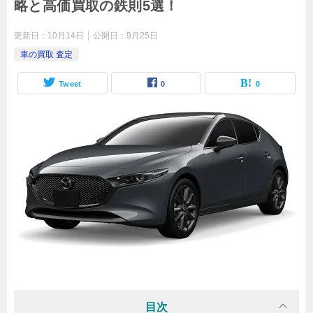
略と高価買取の鉄則5選！
更新日：
10月14日
公開日：
9月25日
車の買取 査定
Tweet
0
0
目次