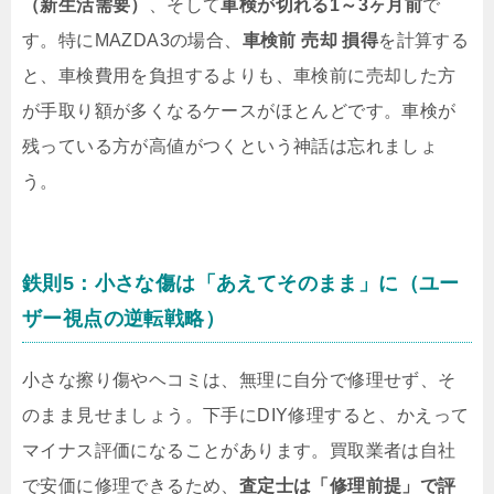
（新生活需要）
、そして
車検が切れる1～3ヶ月前
で
す。特にMAZDA3の場合、
車検前 売却 損得
を計算する
と、車検費用を負担するよりも、車検前に売却した方
が手取り額が多くなるケースがほとんどです。車検が
残っている方が高値がつくという神話は忘れましょ
う。
鉄則5：小さな傷は「あえてそのまま」に（ユー
ザー視点の逆転戦略）
小さな擦り傷やヘコミは、無理に自分で修理せず、そ
のまま見せましょう。下手にDIY修理すると、かえって
マイナス評価になることがあります。買取業者は自社
で安価に修理できるため、
査定士は「修理前提」で評