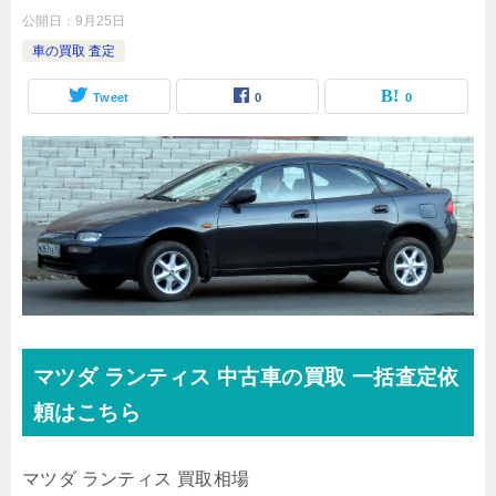
公開日：
9月25日
車の買取 査定
Tweet
0
0
マツダ
ランティス 中古車の買取
一括査定依
頼はこちら
マツダ ランティス 買取相場