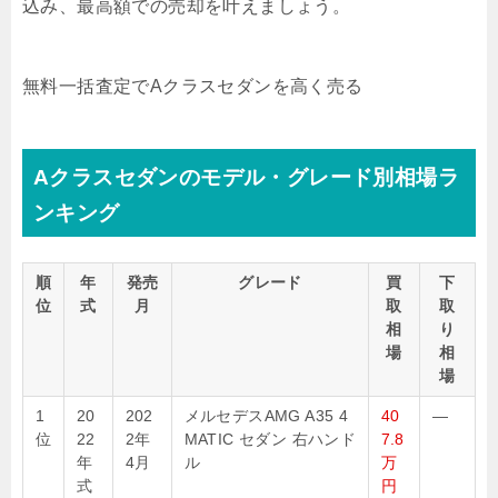
込み、最高額での売却を叶えましょう。
無料
一括査定でAクラスセダンを高く売る
Aクラスセダンのモデル・グレード別相場ラ
ンキング
順
年
発売
グレード
買
下
位
式
月
取
取
相
り
場
相
場
1
20
202
メルセデスAMG A35 4
40
—
位
22
2年
MATIC セダン 右ハンド
7.8
年
4月
ル
万
式
円