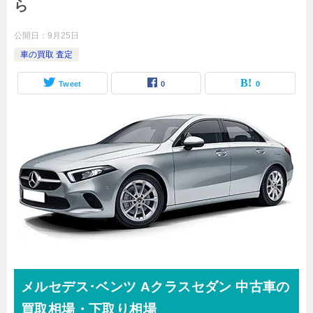
ら
公開日：
9月25日
車の買取 査定
Tweet
0
0
メルセデス･ベンツ
Aクラスセダン
中古車の
買取相場・下取り相場