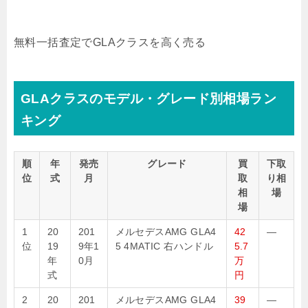
無料
一括査定でGLAクラスを高く売る
GLAクラスのモデル・グレード別相場ラン
キング
順
年
発売
グレード
買
下取
位
式
月
取
り相
相
場
場
1
20
201
メルセデスAMG GLA4
42
—
位
19
9年1
5 4MATIC 右ハンドル
5.7
年
0月
万
式
円
2
20
201
メルセデスAMG GLA4
39
—