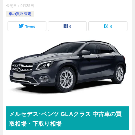
公開日：
9月25日
車の買取 査定
Tweet
0
0
メルセデス･ベンツ
GLAクラス
中古車の買
取相場・下取り相場