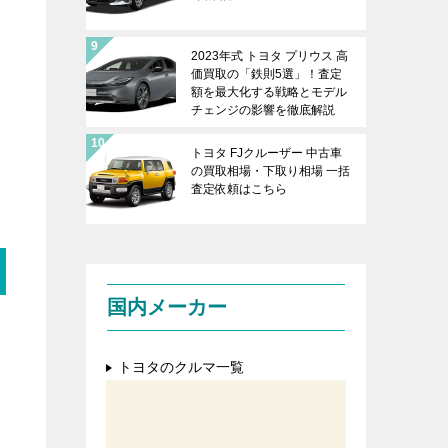
2023年式 トヨタ プリウス 高
価買取の「鉄則5選」！査定
額を最大化する戦略とモデル
チェンジの影響を徹底解説
トヨタ FJクルーザー 中古車
の買取相場・下取り相場 一括
査定依頼はこちら
国内メーカー
トヨタのクルマ一覧