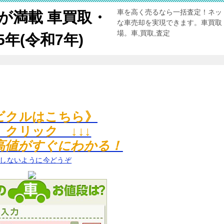
車を高く売るなら一括査定！ネッ
が満載 車買取・
な車売却を実現できます。車買取
場。車,買取,査定
年(令和7年)
ビクルはこちら》
↓ クリック ↓↓↓
高値がすぐにわかる！
しないように今どうぞ