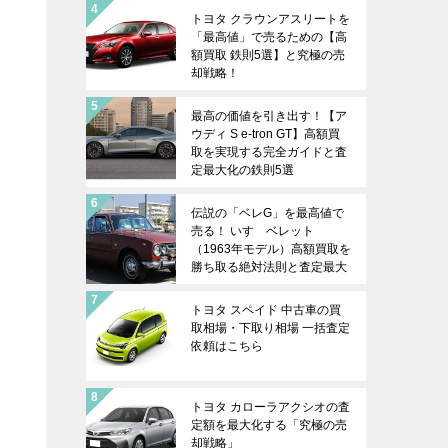
トヨタ クラウンアスリートを
「最高値」で売るための【高
額買取 鉄則5選】と究極の売
却戦略！
最高の価値を引き出す！【ア
ウディ S e-tron GT】高額買
取を実現する完全ガイドと査
定最大化の鉄則5選
伝説の「ベレG」を最高値で
売る！ いすゞベレット
（1963年モデル）高額買取を
勝ち取る絶対法則と査定最大
化戦略
トヨタ スペイド 中古車の買
取相場・下取り相場 一括査定
依頼はこちら
トヨタ カローラアクシオの査
定額を最大化する「究極の売
却戦略」