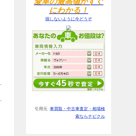
愛車の最高値がすぐ
にわかる！
損しないように今どうぞ
引用元:
車買取・中古車査定・相場検
索ならナビクル