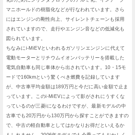
マニホールドの樹脂化などが行なわれています。さら
にはエンジンの剛性向上、サイレントチェーンも採用
されていますので、走行やエンジン音などの低減化も
図られています。
ちなみにi-MiEVといわれるガソリンエンジンに代えて
電動モーターとリチウムイオンバッテリーを搭載した
電気自動車も同じ車体から出されています。10・15モ
ードで160kmという驚くべき燃費を記録しています
が、中古車平均金額は189万円と今だに高い金額で止ま
っています。このi-MiEVによって影がされにうすくな
っているのが三菱iになるわけですが、最新モデルの中
古車でも20万円から130万円から探すことができますの
で、中古の軽自動車としてはかなりお得だといえるか
もしれません。2006年モデルでも今乗ってもおかしく