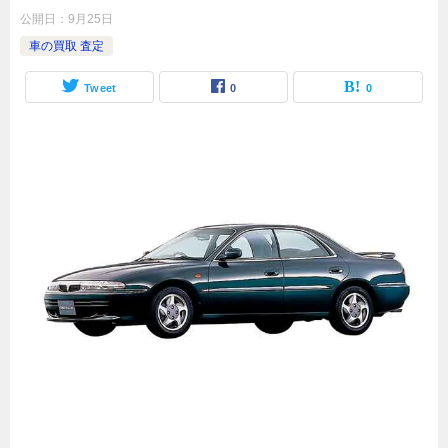
公開日：
9月25日
車の買取 査定
Tweet
0
0