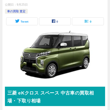
公開日：
9月25日
車の買取 査定
Tweet
0
0
三菱
eKクロス スペース
中古車の買取相
場・下取り相場