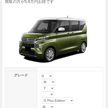
買取
の方が
5.6万円
お得です
グレード