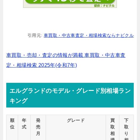
引用元:
車買取・中古車査定・相場検索ならナビクル
車買取・売却・査定の情報が満載 車買取・中古車査
定・相場検索 2025年(令和7年)
エルグランドのモデル・グレード別相場ラン
キング
順
年
発
グレード
買
下
位
式
売
取
取
月
相
り