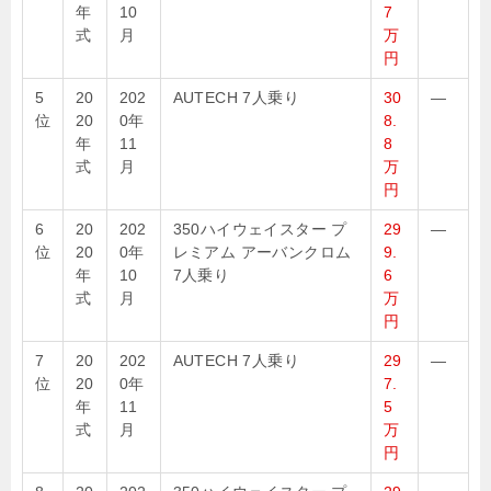
年
10
7
式
月
万
円
5
20
202
AUTECH 7人乗り
30
—
位
20
0年
8.
年
11
8
式
月
万
円
6
20
202
350ハイウェイスター プ
29
—
位
20
0年
レミアム アーバンクロム
9.
年
10
7人乗り
6
式
月
万
円
7
20
202
AUTECH 7人乗り
29
—
位
20
0年
7.
年
11
5
式
月
万
円