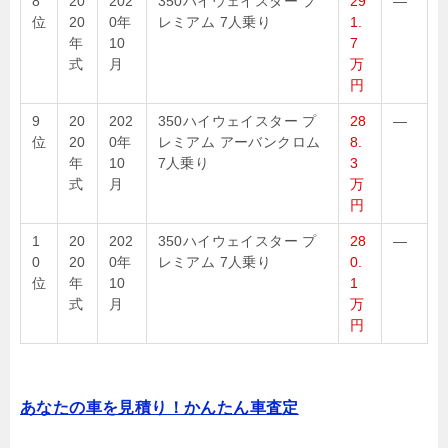
8
20
202
350ハイウェイスター プ
29
—
位
20
0年
レミアム 7人乗り
1.
年
10
7
式
月
万
円
9
20
202
350ハイウェイスター プ
28
—
位
20
0年
レミアム アーバンクロム
8.
年
10
7人乗り
3
式
月
万
円
1
20
202
350ハイウェイスター プ
28
—
0
20
0年
レミアム 7人乗り
0.
位
年
10
1
式
月
万
円
あなたの車を見積り！かんたん車査定