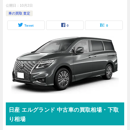
公開日：
10月2日
車の買取 査定
Tweet
0
0
日産
エルグランド 中古車の買取
相場・下取
り相場