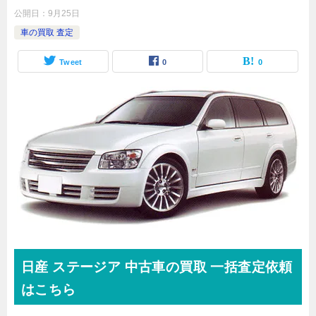
公開日：
9月25日
車の買取 査定
Tweet
0
0
日産
ステージア
中古車の買取 一括査定依頼
はこちら