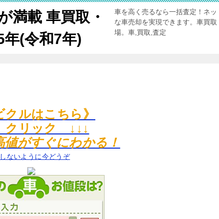
車を高く売るなら一括査定！ネッ
が満載 車買取・
な車売却を実現できます。車買取
場。車,買取,査定
年(令和7年)
ビクルはこちら》
↓ クリック ↓↓↓
高値がすぐにわかる！
しないように今どうぞ