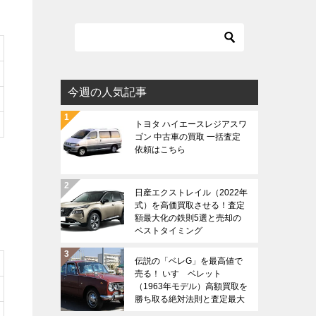
今週の人気記事
トヨタ ハイエースレジアスワ
ゴン 中古車の買取 一括査定
依頼はこちら
日産エクストレイル（2022年
式）を高価買取させる！査定
額最大化の鉄則5選と売却の
ベストタイミング
伝説の「ベレG」を最高値で
売る！ いすゞベレット
（1963年モデル）高額買取を
勝ち取る絶対法則と査定最大
化戦略