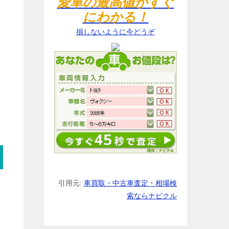
愛車の最高値がすぐ
にわかる！
損しないように今どうぞ
引用元:
車買取・中古車査定・相場検
索ならナビクル