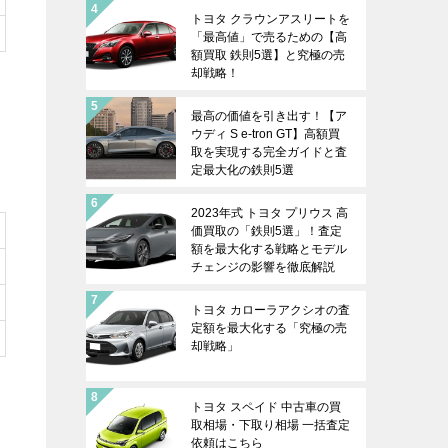
トヨタ クラウンアスリートを
「最高値」で売るための【高
額買取 鉄則5選】と究極の売
却戦略！
最高の価値を引き出す！【ア
ウディ S e-tron GT】高額買
取を実現する完全ガイドと査
定最大化の鉄則5選
2023年式 トヨタ プリウス 高
価買取の「鉄則5選」！査定
額を最大化する戦略とモデル
チェンジの影響を徹底解説
トヨタ カローラアクシオの査
定額を最大化する「究極の売
却戦略」
トヨタ スペイド 中古車の買
取相場・下取り相場 一括査定
依頼はこちら