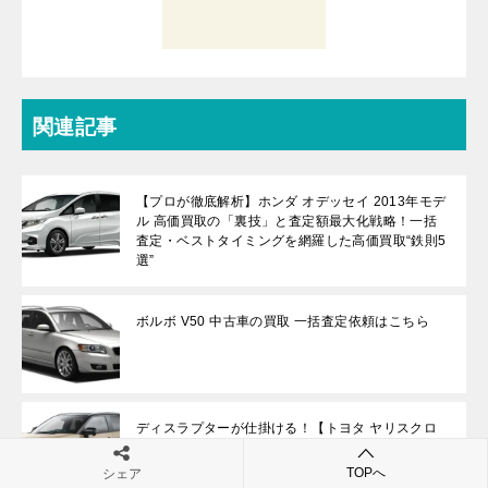
関連記事
【プロが徹底解析】ホンダ オデッセイ 2013年モデ
ル 高価買取の「裏技」と査定額最大化戦略！一括
査定・ベストタイミングを網羅した高価買取“鉄則5
選”
ボルボ V50 中古車の買取 一括査定依頼はこちら
ディスラプターが仕掛ける！【トヨタ ヤリスクロ
ス 2020年式】中古車 買取 高額 コツと査定額 最大
化戦略：高価買取の鉄則5選とベストタイミングを
TOPへ
シェア
徹底解析