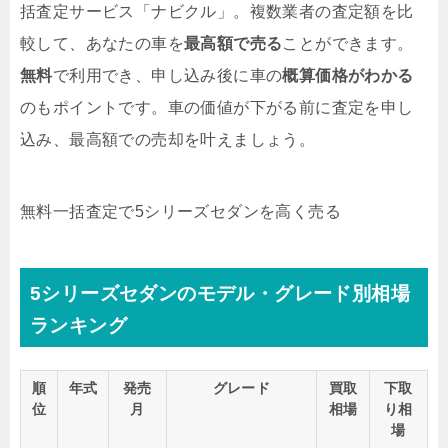
括査定サービス「ナビクル」。複数業者の査定額を比
較して、あなたの車を
最高額で売る
ことができます。
無料
で利用でき、申し込み後に車の
概算価格がわかる
のもポイントです。車の価値が下がる前に査定を申し
込み、最高額での売却を叶えましょう。
無料
一括査定で5シリーズセダンを高く売る
5シリーズセダンのモデル・グレード別相場
ランキング
順
年式
発売
グレード
買取
下取
位
月
相場
り相
場