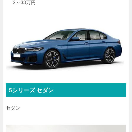
2
～
33
万円
5シリーズ セダン
セダン