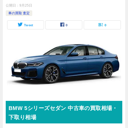
公開日：
9月25日
車の買取 査定
Tweet
0
0
BMW
5シリーズセダン
中古車の買取相場・
下取り相場