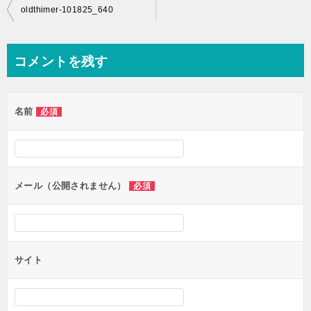
投
oldthimer-101825_640
稿
ナ
コメントを残す
ビ
ゲ
名前
必須
ー
シ
ョ
ン
メール（公開されません）
必須
サイト