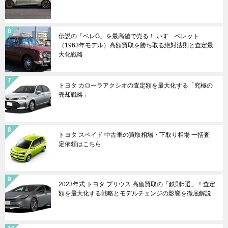
伝説の「ベレG」を最高値で売る！ いすゞベレット
（1963年モデル）高額買取を勝ち取る絶対法則と査定最
大化戦略
トヨタ カローラアクシオの査定額を最大化する「究極の
売却戦略」
トヨタ スペイド 中古車の買取相場・下取り相場 一括査
定依頼はこちら
2023年式 トヨタ プリウス 高価買取の「鉄則5選」！査定
額を最大化する戦略とモデルチェンジの影響を徹底解説