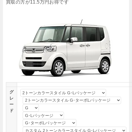
買取
の方が
11.5万円
お得です
グ
レ
ー
ド