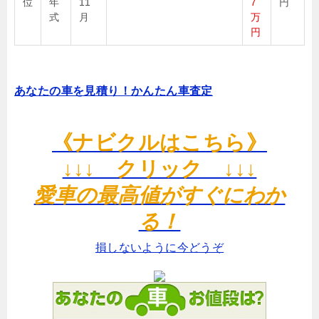
位
年
11
7
円
式
月
万
円
あなたの車を見積り！かんたん車査定
《ナビクルはこちら》
↓↓↓ クリック ↓↓↓
愛車の最高値がすぐにわか
る！
損しないように今どうぞ