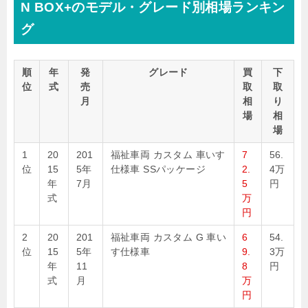
N BOX+のモデル・グレード別相場ランキン
グ
順
年
発
グレード
買
下
位
式
売
取
取
月
相
り
場
相
場
1
20
201
福祉車両 カスタム 車いす
7
56.
位
15
5年
仕様車 SSパッケージ
2.
4万
年
7月
5
円
式
万
円
2
20
201
福祉車両 カスタム G 車い
6
54.
位
15
5年
す仕様車
9.
3万
年
11
8
円
式
月
万
円